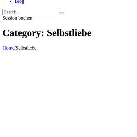
Blog
Search
for:
Session buchen
Category:
Selbstliebe
Home
/
Selbstliebe